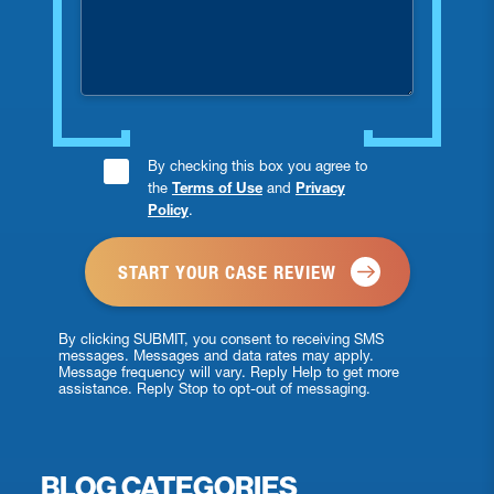
you
injured?
Consent
By checking this box you agree to
the
Terms of Use
and
Privacy
Checkbox
Policy
.
*
By clicking SUBMIT, you consent to receiving SMS
messages. Messages and data rates may apply.
Message frequency will vary. Reply Help to get more
assistance. Reply Stop to opt-out of messaging.
BLOG CATEGORIES