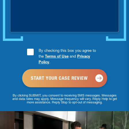
you
injured?
Consent
By checking this box you agree to
the
Terms of Use
and
Privacy
Checkbox
Policy
.
*
By clicking SUBMIT, you consent to receiving SMS messages. Messages
and data rates may apply. Message frequency will vary. Reply Help to get
more assistance. Reply Stop to opt-out of messaging.