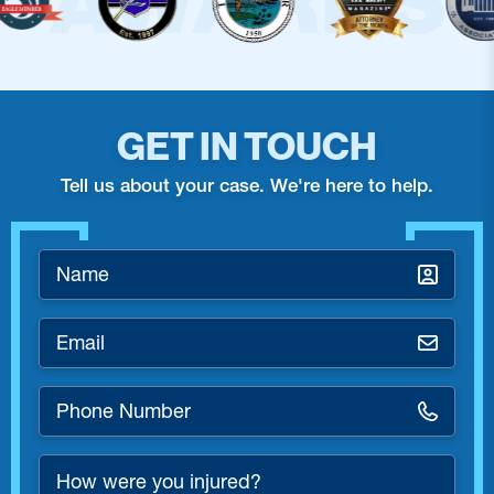
GET IN TOUCH
Tell us about your case. We're here to help.
Name
*
Email
*
Phone
Number
*
How
were